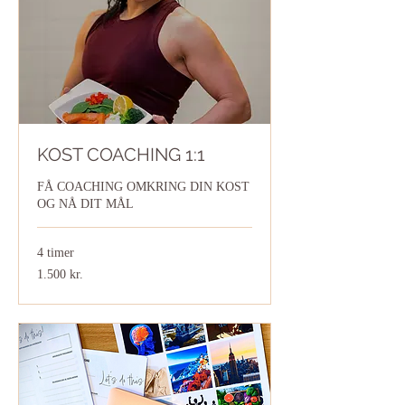
KOST COACHING 1:1
FÅ COACHING OMKRING DIN KOST
OG NÅ DIT MÅL
4 timer
1.500
1.500 kr.
danske
kroner