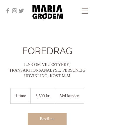
FOREDRAG
LÆR OM VILJESTYRKE,
TRANSAKTIONSANALYSE, PERSONLIG
UDVIKLING, KOST M.M
3.500
danske
1 time
1
3.500 kr.
Ved kunden
kroner
t
i
m
Bestil nu