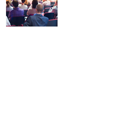
Annulleringspolitik
VED AFLYSNING ELLER OMBOOKING
VENLIGST KONTAKT PER MAIL SENEST
24 TIMER FØR ELLER DER VIL BLIVE
OPKRÆVET FULD BETALING
Kontaktoplysninger
00299 556855
maria@groedem.com
Godthåbhallen, Vandsøvej, Nuuk, Grønland